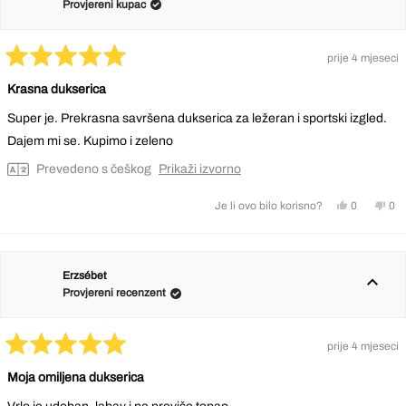
F
F
Provjereni kupac
je
nije
bila
bila
korisna.
kor
prije 4 mjeseci
Ocijenjeno
s
Krasna dukserica
5
od
Super je. Prekrasna savršena dukserica za ležeran i sportski izgled.
5
zvjezdica
Dajem mi se. Kupimo i zeleno
Prevedeno s češkog
Prikaži izvorno
Da,
Ne,
0
0
Je li ovo bilo korisno?
ova
osoba
ova
os
recenzija
je
rec
nij
od
glasalo
od
gl
korisnika
kor
Erzsébet
Olga
Olg
Provjereni recenzent
G.
G.
je
nije
bila
bila
prije 4 mjeseci
korisna.
kor
Ocijenjeno
s
Moja omiljena dukserica
5
od