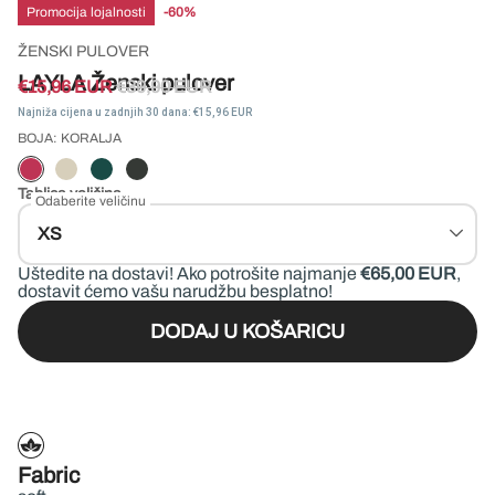
kantine
Promocija lojalnosti
-60%
ŽENSKI PULOVER
LAYLA Ženski pulover
€15,96 EUR
€39,90 EUR
Najniža cijena u zadnjih 30 dana: €15,96 EUR
BOJA: KORALJA
Tablica veličina
Odaberite veličinu
XS
Uštedite na dostavi!
Ako potrošite najmanje
€65,00 EUR
,
dostavit ćemo vašu narudžbu besplatno!
DODAJ U KOŠARICU
Fabric