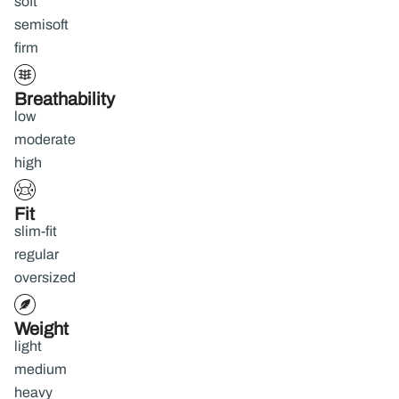
soft
semisoft
firm
Breathability
low
moderate
high
Fit
slim-fit
regular
oversized
Weight
light
medium
heavy