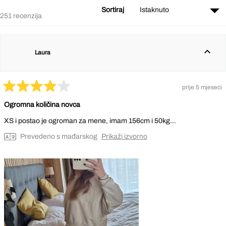
Sortiraj
Učitavanje...
251 recenzija
Laura
prije 5 mjeseci
Ocijenjeno
s
Ogromna količina novca
4
od
XS i postao je ogroman za mene, imam 156cm i 50kg...
5
zvjezdica
Prevedeno s mađarskog
Prikaži izvorno