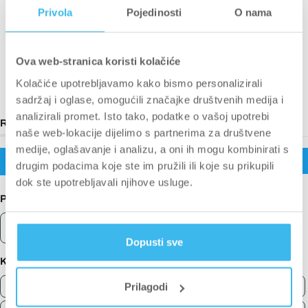
Privola
Pojedinosti
O nama
Kupci su govorili o
Ova web-stranica koristi kolačiće
Kolačiće upotrebljavamo kako bismo personalizirali
Udobnost
Veličina
Boja
Materijal
Kvaliteta
sadržaj i oglase, omogućili značajke društvenih medija i
analizirali promet. Isto tako, podatke o vašoj upotrebi
(kartica
Recenzije
251
Pitanja
naše web-lokacije dijelimo s partnerima za društvene
proširena)
(kartica
medije, oglašavanje i analizu, a oni ih mogu kombinirati s
sažeta)
(Ot
Napišite recenziju
Filteri
drugim podacima koje ste im pružili ili koje su prikupili
se
u
dok ste upotrebljavali njihove usluge.
no
pro
Pretraži
Pretraži
recenzije
Dopusti sve
Ključne riječi
Keywords
Prilagodi
Udobnost