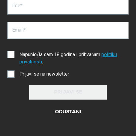
Ime*
Email*
Napunio/la sam 18 godina i prihvaćam
politiku
privatnosti
.
Prijavi se na newsletter
PRIJAVI SE
ODUSTANI