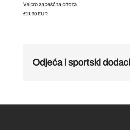
Velcro zapešćna ortoza
€11,90 EUR
Odjeća i sportski dodac