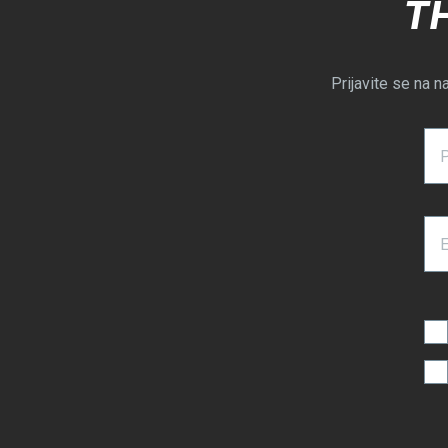
T
Prijavite se na n
E