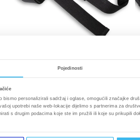
ODJEĆA I DODACI
O
Pojedinosti
BOJA: CRNA
BO
ačiće
Traka za dizanje
G
bismo personalizirali sadržaj i oglase, omogućili značajke društv
€9,50 EUR
€
vašoj upotrebi naše web-lokacije dijelimo s partnerima za društv
rati s drugim podacima koje ste im pružili ili koje su prikupili do