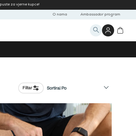
opuste za vjerne kupce!
O nama
Ambassador program
Filtar