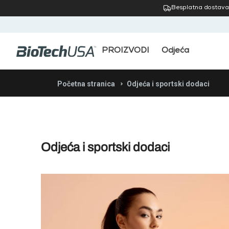
Besplatna dostava
PROIZVODI
Odjeća
Početna stranica
Odjeća i sportski dodaci
Odjeća i sportski dodaci
Boja