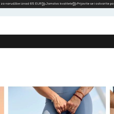
 za narudžbe iznad 65 EUR
Jamstvo kvalitete
Prijavite se i ostvarite p