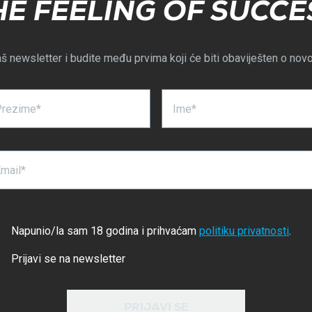
HE FEELING OF SUCCE
aš newsletter i budite među prvima koji će biti obaviješten o nov
Prezime*
Ime*
mail*
Napunio/la sam 18 godina i prihvaćam
politiku privatnosti
.
Prijavi se na newsletter
PRIJAVI SE