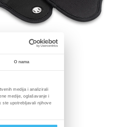
DJEĆA I DODACI
O nama
JA: CRNA
RIP PAD
enih medija i analizirali
13,90 EUR
ene medije, oglašavanje i
k ste upotrebljavali njihove