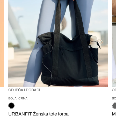
ODJEĆA I DODACI
O
BOJA: CRNA
BO
URBANFIT Ženska tote torba
M