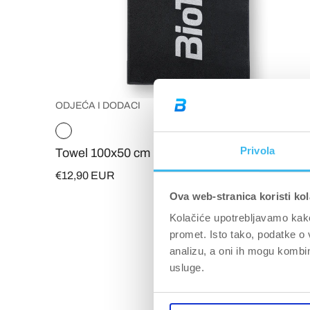
ODJEĆA I DODACI
Privola
Towel 100x50 cm
€12,90 EUR
Ova web-stranica koristi kol
Kolačiće upotrebljavamo kako 
promet. Isto tako, podatke o 
analizu, a oni ih mogu kombini
usluge.