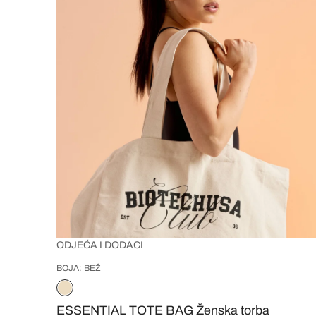
Bež
Crna
Siva
BRIŠI POSTAVLJENE
FILTRE
FILTRIRAJTE REZULTATE
ODJEĆA I DODACI
BOJA: BEŽ
ESSENTIAL TOTE BAG Ženska torba