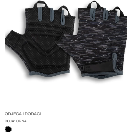
Energizatori
Paket
MUŠKARCI
Rise
Hlače
grickalice
kantine
mišića
/ Pojačivači
Povećanje
Zaslađivači
Collector's
collection
Optimizatori
performansi
snage i
Seamless
Kombinezoni
Edition ✨
hormona
proizvodi
performansi
collection
Haljine,
(TST)
Zdravlje
LAST
Majice
Lifelong
Kontrola
Suknje
CHANCE
System
Puloveri
ponude
Novo
tjelesne
Svi
i hudice
dolasci
težine
proizvodi
Zdrava
Rise
Hlače
prehrana
collection
DODATNA OPREMA
LAST
CHANCE
Ženska
proizvodi
odjeća
Rukavice
Pojasevi
Torbe
Čarape
ODJEĆA I DODACI
Dodaci za
BOJA: CRNA
vježbanje
Miješalice,