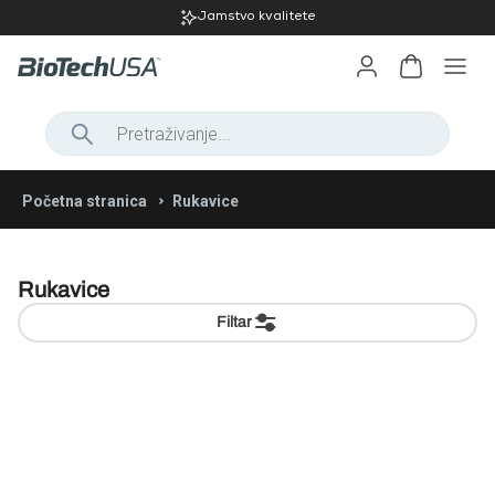
Jamstvo kvalitete
Dalje na početnu stranicu web
Početna stranica
Rukavice
trgovine
Dnevna vitalnost
Dalje na početnu stranicu
Proteini
web trgovine
Formule za
Rukavice
Vitamini i
Oblikovanje tijela
kontrolu
ŽENE
minerali
Filtar
tjelesne
Kolagen
Vitamini iz
Vitalnost i performanse
težine
Aminokiseline
proizvodi
organskih
Beauty
proizvodi
Osnovni
Dijetalna
izvora
Za sportove
Hrana i grickalice
Majice
line
prašci za
Podrška
vlakna
izdržljivosti
Puloveri i
Prirodni, biljni
ponude
kuhanje i
za
Novo
Prodaja proizvoda
Kreatini
hudice
ekstrakti
pečenje
Proizvodi
zglobove
Pločice
dolasci
Sportski
Novost
Proteinski
Pulse
Povećivači
na akciji
grudnjaci
Ciljevi
kremovi i
Miješalice,
collection
mase
Izgradnja