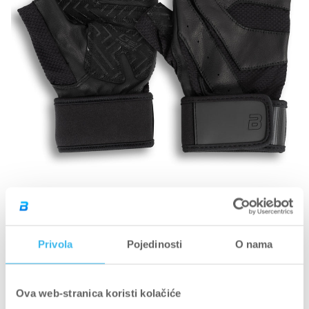
ODJEĆA I DODACI
BOJA: CRNA
Privola
Pojedinosti
O nama
MARY potpora za zapešće kožne rukavice
Ova web-stranica koristi kolačiće
€21,50 EUR