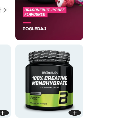
kusa
500 g Bez ukusa
300 g
300 g yuzu
300 g Sangria
lyche