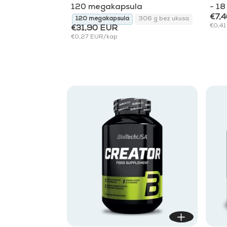
4.8
120 megakapsula
- 18
od
€7,
120 megakapsula
306 g bez ukusa
5
€0,41
zvjezdica
€31,90 EUR
€0,27 EUR/kap