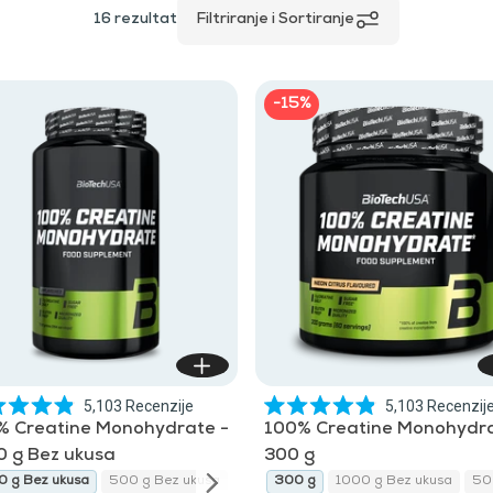
16
rezultat
Filtriranje i Sortiranje
-15%
5,103
Recenzije
5,103
Recenzij
Ocijenjeno
Ocijenjeno
% Creatine Monohydrate -
100% Creatine Monohydra
s
s
4.9
4.9
0 g Bez ukusa
300 g
300 g Bez ukusa
300 g
300 g yuzu
300 g Sangria
lychee
100
od
od
0 g Bez ukusa
300 g yuzu
300 g Sangria
500 g Bez ukusa
lychee
300 g Bez ukusa
300 g
1000 g Bez ukusa
300 g
300 g y
50
5
5