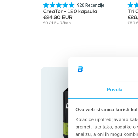
920
Recenzije
Ocijenjeno
CreaTor - 120 kapsula
Tri 
s
€24,90 EUR
€26
4.9
od
€0,21 EUR/kap
€89,
5
zvjezdica
ras
Privola
Ova web-stranica koristi kol
Kolačiće upotrebljavamo kako 
promet. Isto tako, podatke o 
analizu, a oni ih mogu kombini