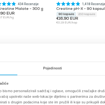
434
Recenzije
1,418
Recenzij
Ocijenjeno
Ocijenjeno
Creatine Malate - 300 g
Creatine pH-X - 90 kapsu
s
s
,90 EUR
4.9
4.9
90 kapsula
210 kapsula
od
od
67 EUR/kg
€16,90 EUR
300 g yuzu
300 g Sangri
5
5
€0,19 EUR/kap
zvjezdica
zvjezdica
prodano
-15%
rasprodano
-15%
Pojedinosti
ačiće
bismo personalizirali sadržaj i oglase, omogućili značajke društv
vašoj upotrebi naše web-lokacije dijelimo s partnerima za društv
rati s drugim podacima koje ste im pružili ili koje su prikupili do