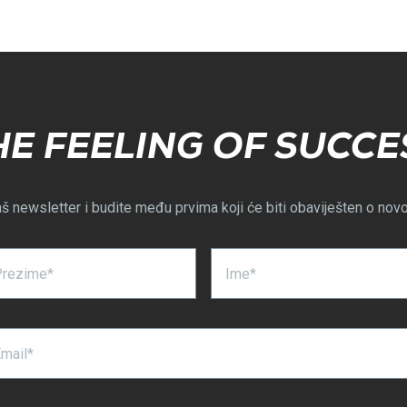
HE FEELING OF SUCCE
aš newsletter i budite među prvima koji će biti obaviješten o nov
Prezime*
Ime*
mail*