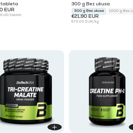
4.8
4.9
 tableta
300 g Bez ukusa
od
od
40 EUR
300 g yuzu
300 g Sangria
lychee
300 g Bez ukusa
1000 g Bez u
5
5
 EUR/tableti
zvjezdica
zvjezdica
€21,90 EUR
€73,00 EUR/kg