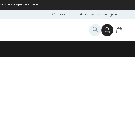
opuste za vjerne kupce!
O nama
Ambassador program