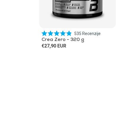
535
Recenzije
Ocijenjeno
Crea Zero - 320 g
s
€27,90 EUR
4.9
od
5
zvjezdica