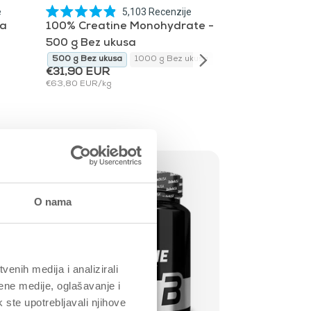
e
5,103
Recenzije
Ocijenjeno
la
100% Creatine Monohydrate -
s
4.9
500 g Bez ukusa
od
a
lychee
500 g Bez ukusa
1000 g Bez ukusa
300 g Bez ukusa
3
5
zvjezdica
€31,90 EUR
€63,80 EUR/kg
rasprodano
O nama
enih medija i analizirali
ene medije, oglašavanje i
k ste upotrebljavali njihove