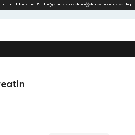
 za narudžbe iznad 65 EUR
Jamstvo kvalitete
Prijavite se i ostvarite p
eatin
.