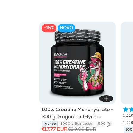
-15%
NOVO
100% Creatine Monohydrate -
100
300 g Dragonfruit-lychee
100
yuzu
300 g Sangria
lychee
1000 g Bez ukusa
500 g Bez ukusa
€17,77 EUR
€20,90 EUR
300 g yuzu
300 g Sangria
lychee
100