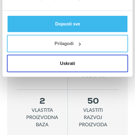
Dopusti sve
2.000+
100+
PROIZVOD
ZEMLJA
Prilagodi
18
230.000
Uskrati
VANJSKI AUDIT
TEST GODIŠNJE
GODIŠNJE
2
50
VLASTITA
VLASTITI
PROIZVODNA
RAZVOJ
BAZA
PROIZVODA