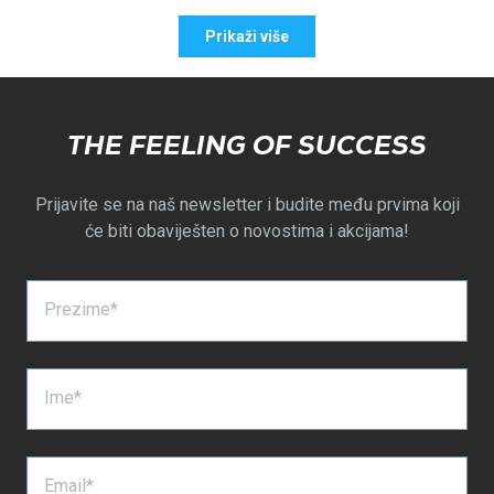
recenzija
je
recenzij
nije
Učitavanje...
od
glasalo
od
glasalo
Prikaži više
korisnika
korisnik
Dávid
Dávid
R.
R.
je
nije
bila
bila
THE FEELING OF SUCCESS
korisna.
korisna.
Prijavite se na naš newsletter i budite među prvima koji
će biti obaviješten o novostima i akcijama!
Prezime*
Ime*
Email*