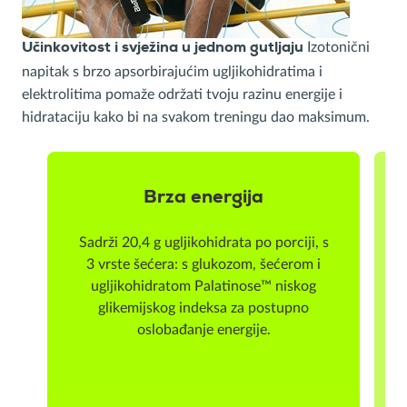
Izotonični
Učinkovitost i svježina u jednom gutljaju
napitak s brzo apsorbirajućim ugljikohidratima i
elektrolitima pomaže održati tvoju razinu energije i
hidrataciju kako bi na svakom treningu dao maksimum.
Brza energija
Sadrži 20,4 g ugljikohidrata po porciji, s
3 vrste šećera: s glukozom, šećerom i
ugljikohidratom Palatinose™ niskog
glikemijskog indeksa za postupno
oslobađanje energije.