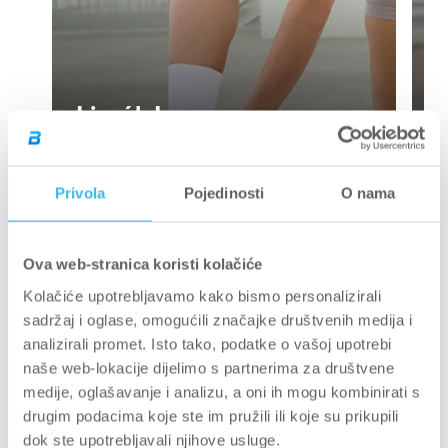
Lissák Laura
Privola
Pojedinosti
O nama
Ova web-stranica koristi kolačiće
BioTechUSA je od 1999. godine posvećen
O nama
Kolačiće upotrebljavamo kako bismo personalizirali
podršci zdravog načina života. Uvjereni smo da
sadržaj i oglase, omogućili značajke društvenih medija i
uravnotežena prehrana, redovita tjelesna aktivnost i
analizirali promet. Isto tako, podatke o vašoj upotrebi
odgovarajući dodaci prehrani zajedno vode do postizanja
naše web-lokacije dijelimo s partnerima za društvene
željenih fitness ciljeva. Naša misija je inspirirati milijune
medije, oglašavanje i analizu, a oni ih mogu kombinirati s
diljem svijeta na svjestan, aktivan život uz pomoć našeg
drugim podacima koje ste im pružili ili koje su prikupili
gotovo tridesetogodišnjeg iskustva i visokokvalitetnih
dok ste upotrebljavali njihove usluge.
proizvoda.