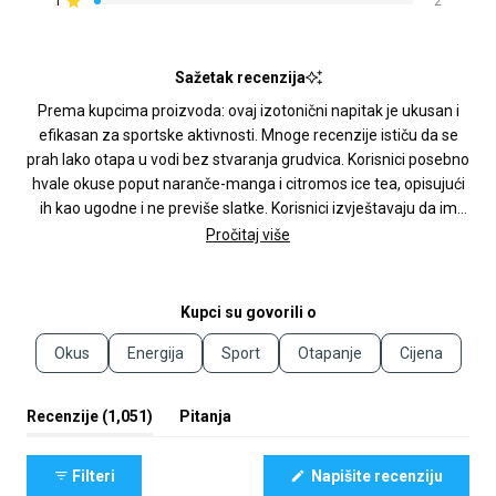
5
4
3
2
1
1
2
Ocijenjeno s od 5 zvjezdica
zvjezdica:
zvjezdica:
zvjezdica:
zvjezdica:
zvjezdica:
1k
35
3
0
2
Sažetak recenzija
Prema kupcima proizvoda: ovaj izotonični napitak je ukusan i
efikasan za sportske aktivnosti. Mnoge recenzije ističu da se
prah lako otapa u vodi bez stvaranja grudvica. Korisnici posebno
hvale okuse poput naranče-manga i citromos ice tea, opisujući
ih kao ugodne i ne previše slatke. Korisnici izvještavaju da im
pomaže održati energiju tijekom dugotrajnih aktivnosti poput
Pročitaj više
bicikliranja, trčanja i plivanja. Mnogi komentiraju poboljšanu
izdržljivost i smanjenu umor nakon treninga. Neki napominju da
je mjerna žličica neprecizna i preporučuju vaganje praha.
Kupci su govorili o
Korisnici ga koriste prije, tijekom i nakon edzbe.
Okus
Energija
Sport
Otapanje
Cijena
(kartica
Recenzije
1,051
Pitanja
proširena)
(kartica
sažeta)
(Otvara
Filteri
Napišite recenziju
se