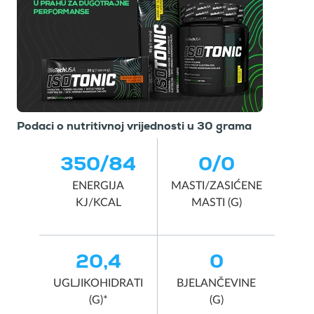
Podaci o nutritivnoj vrijednosti u 30 grama
350/84
0/0
ENERGIJA
MASTI/ZASIĆENE
KJ/KCAL
MASTI (G)
20,4
0
UGLJIKOHIDRATI
BJELANČEVINE
(G)*
(G)