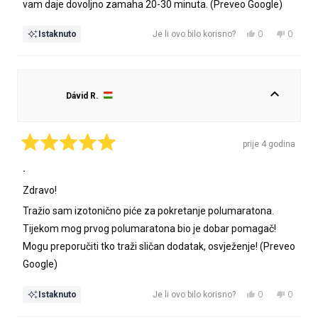
vam daje dovoljno zamaha 20-30 minuta. (Preveo Google)
Da,
Ne,
0
0
Istaknuto
Je li ovo bilo korisno?
ova
osoba
ova
osoba
recenzija
je
recenzij
nije
od
glasalo
od
glasalo
korisnika
korisnik
Dávid R.
Péter
Péter
je
nije
bila
bila
korisna.
korisna.
prije 4 godina
Ocijenjeno
s
.
5
od
Zdravo!
5
zvjezdica
Tražio sam izotonično piće za pokretanje polumaratona.
Tijekom mog prvog polumaratona bio je dobar pomagač!
Mogu preporučiti tko traži sličan dodatak, osvježenje! (Preveo
Google)
Da,
Ne,
0
0
Istaknuto
Je li ovo bilo korisno?
ova
osoba
ova
osoba