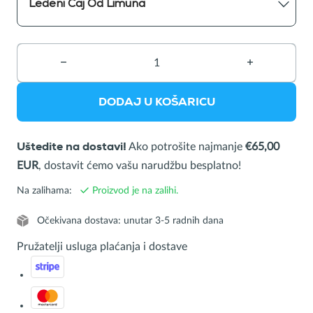
Ledeni Čaj Od Limuna
−
Briši
+
Dodaj
proizvod
proizvod
DODAJ U KOŠARICU
Ako potrošite najmanje
€65,00
Uštedite na dostavi!
EUR
, dostavit ćemo vašu narudžbu besplatno!
Na zalihama:
Proizvod je na zalihi.
Očekivana dostava: unutar 3-5 radnih dana
Pružatelji usluga plaćanja i dostave