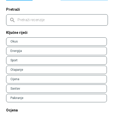
u
novom
prozor
Pretraži
Pretraži
recenzije
Ključne riječi
Keywords
Okus
Energija
Sport
Otapanje
Cijena
Sastav
Pakiranje
Ocjena