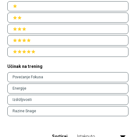
Ratings
1 stars
2 stars
3 stars
4 stars
5 stars
Učinak na trening
Učinak
Povećanje Fokusa
na
trening
Energije
Izdržljivosti
Razine Snage
Sortiraj