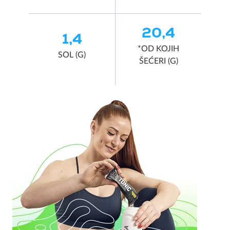
20,4
1,4
*OD KOJIH
SOL (G)
ŠEĆERI (G)