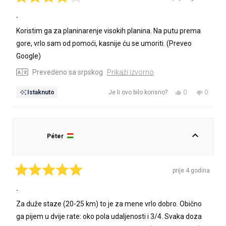
korisna.
korisna.
Ocijenjeno
s
.
4
od
Koristim ga za planinarenje visokih planina. Na putu prema
5
zvjezdica
gore, vrlo sam od pomoći, kasnije ću se umoriti. (Preveo
Google)
Prevedeno sa srpskog
Prikaži izvorno
Da,
Ne,
0
0
Istaknuto
Je li ovo bilo korisno?
ova
osoba
ova
osoba
recenzija
je
recenzij
nije
od
glasalo
od
glasalo
korisnika
korisnik
Péter
Mária
Mária
M.
M.
P.
P.
je
nije
prije 4 godina
bila
bila
Ocijenjeno
s
.
korisna.
korisna.
5
od
Za duže staze (20-25 km) to je za mene vrlo dobro. Obično
5
zvjezdica
ga pijem u dvije rate: oko pola udaljenosti i 3/4. Svaka doza