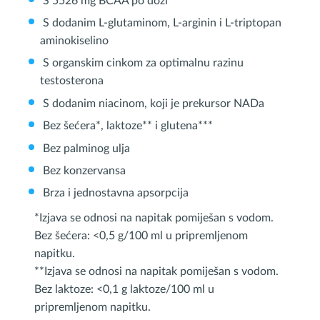
S 5526 mg BCAA po dozi
S dodanim L-glutaminom, L-arginin i L-triptopan
aminokiselino
S organskim cinkom za optimalnu razinu
testosterona
S dodanim niacinom, koji je prekursor NADa
Bez šećera*, laktoze** i glutena***
Bez palminog ulja
Bez konzervansa
Brza i jednostavna apsorpcija
*Izjava se odnosi na napitak pomiješan s vodom.
Bez šećera: <0,5 g/100 ml u pripremljenom
napitku.
**Izjava se odnosi na napitak pomiješan s vodom.
Bez laktoze: <0,1 g laktoze/100 ml u
pripremljenom napitku.