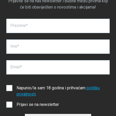
Prijavite se na naš newsletter i budite među prvima koji
će biti obaviješten o novostima i akcijama!
Prezime*
Ime*
Email*
Napunio/la sam 18 godina i prihvaćam
politiku
privatnosti
.
Prijavi se na newsletter