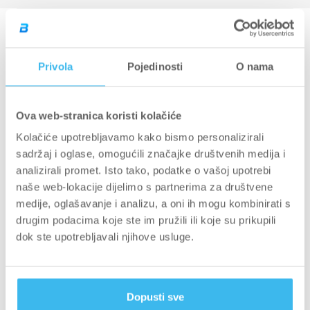
4.9
Privola
Pojedinosti
O nama
Ocijenjeno
Na temelju 1,619 recenzija
s
4.9
Ova web-stranica koristi kolačiće
5
1.5k
Ocijenjeno s od 5 zvjezdica
od
Kolačiće upotrebljavamo kako bismo personalizirali
4
102
Ocijenjeno s od 5 zvjezdica
sadržaj i oglase, omogućili značajke društvenih medija i
5
3
22
Ocijenjeno s od 5 zvjezdica
Ukupno
Ukupno
Ukupno
Ukupno
Ukupno
recenzija
recenzija
recenzija
recenzija
recenzija
analizirali promet. Isto tako, podatke o vašoj upotrebi
2
6
Ocijenjeno s od 5 zvjezdica
zvjezdica
s
s
s
s
s
naše web-lokacije dijelimo s partnerima za društvene
5
4
3
2
1
1
16
Ocijenjeno s od 5 zvjezdica
zvjezdica:
zvjezdica:
zvjezdica:
zvjezdica:
zvjezdica:
medije, oglašavanje i analizu, a oni ih mogu kombinirati s
1.5k
102
22
6
16
drugim podacima koje ste im pružili ili koje su prikupili
dok ste upotrebljavali njihove usluge.
Dopusti sve