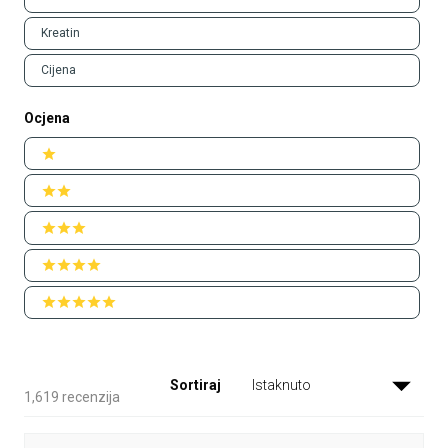
Kreatin
Cijena
Ocjena
Ratings
1 stars
2 stars
3 stars
4 stars
5 stars
Sortiraj
Učitavanje...
1,619 recenzija