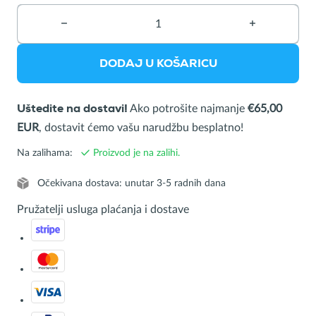
−
Briši
+
Dodaj
proizvod
proizvod
DODAJ U KOŠARICU
Ako potrošite najmanje
€65,00
Uštedite na dostavi!
EUR
, dostavit ćemo vašu narudžbu besplatno!
Na zalihama:
Proizvod je na zalihi.
Očekivana dostava: unutar 3-5 radnih dana
Pružatelji usluga plaćanja i dostave