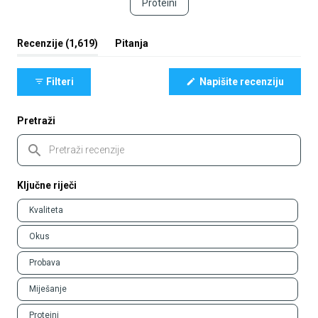
Proteini
(kartica
Recenzije
1,619
Pitanja
proširena)
(kartica
sažeta)
(Otvara
Filteri
Napišite recenziju
se
u
novom
prozor
Pretraži
Pretraži
recenzije
Ključne riječi
Keywords
Kvaliteta
Okus
Probava
Miješanje
Proteini