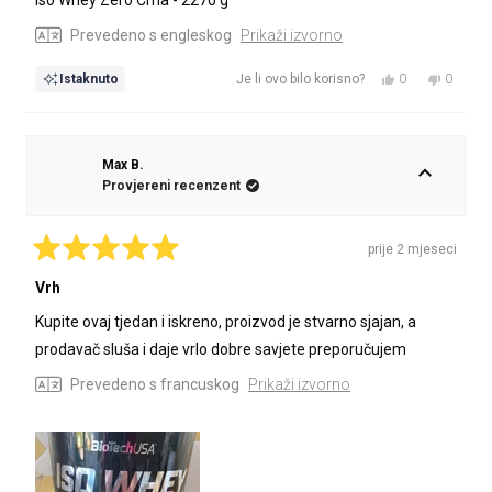
5
zvjezdica
Prevedeno s engleskog
Prikaži izvorno
Da,
Ne,
0
0
Istaknuto
Je li ovo bilo korisno?
ova
osoba
ova
osoba
recenzija
je
recenzij
nije
od
glasalo
od
glasalo
korisnika
korisnik
Max B.
Sanjin
Sanjin
Provjereni recenzent
Š.
Š.
je
nije
bila
bila
prije 2 mjeseci
korisna.
korisna.
Ocijenjeno
s
Vrh
5
od
Kupite ovaj tjedan i iskreno, proizvod je stvarno sjajan, a
5
zvjezdica
prodavač sluša i daje vrlo dobre savjete preporučujem
Prevedeno s francuskog
Prikaži izvorno