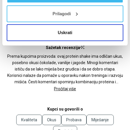
Prilagodi
Uskrati
Sažetak recenzija
Prema kupcima proizvoda: ovaj protein shake ima odličan ukus,
posebno okusi čokolade, vanilije i jagode. Mnogi komentari
ističu da se lako miješa bez grudica i da se dobro otapa.
Korisnici nalaze da pomaže u oporavku nakon treninga i razvoju
mišića. Česti komentari spominju kombinaciju proteina i
kreatina kao praktičnu. Neki korisnici primjećuju poboljšanje
Pročitaj više
performansi i snage. Većina hvali kvalitetu i efikasnost
proizvoda. Neki komentari spominju da je proizvod skuplji od
drugih opcija. Jedan korisnik je primijetio kožno svrbljenje.
Kupci su govorili o
Ukupno, recenzije su vrlo pozitivne s obzirom na ukus, topivost i
Kvaliteta
Okus
Probava
Miješanje
rezultate.