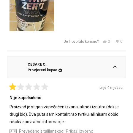
Da,
Ne,
0
0
Je li ovo bilo korisno?
ova
osoba
ova
osoba
recenzija
je
recenzij
nije
od
glasalo
od
glasalo
korisnika
korisnik
CESARE C.
Max
Max
Provjereni kupac
B.
B.
je
nije
bila
bila
prije 4 mjeseci
korisna.
korisna.
Ocijenjeno
s
Nije zapečaćeno
1
od
Proizvod je stigao zapečaćen izvana, ali ne i iznutra (dok je
5
zvjezdica
drugi bio). Dva puta sam kontaktirao tvrtku, ali nisam dobio
nikakve povratne informacije.
Prevedeno s talijanskog
Prikaži izvorno