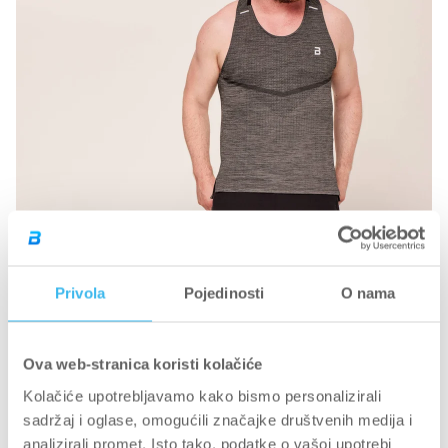
Privola
Pojedinosti
O nama
Ova web-stranica koristi kolačiće
BIOTECHUSA APPAREL
BOJA: CRNA
Kolačiće upotrebljavamo kako bismo personalizirali
sadržaj i oglase, omogućili značajke društvenih medija i
analizirali promet. Isto tako, podatke o vašoj upotrebi