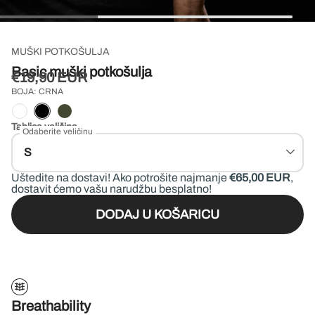
kantine
MUŠKI POTKOŠULJA
Basic muški potkošulja
€19,90 EUR
BOJA: CRNA
Tablica veličina
Odaberite veličinu
S
Uštedite na dostavi!
Ako potrošite najmanje
€65,00 EUR
,
dostavit ćemo vašu narudžbu besplatno!
DODAJ U KOŠARICU
Breathability