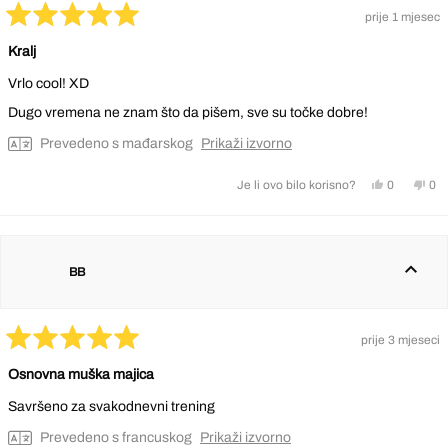
prije 1 mjesec
Ocijenjeno
s
Kralj
5
od
Vrlo cool! XD
5
zvjezdica
Dugo vremena ne znam što da pišem, sve su točke dobre!
Prevedeno s mađarskog
Prikaži izvorno
Da,
Ne,
0
0
Je li ovo bilo korisno?
ova
osoba
ova
os
recenzija
je
rec
nij
od
glasalo
od
gl
korisnika
kor
BB
Kristóf
Kris
K.
K.
je
nije
bila
bila
prije 3 mjeseci
korisna.
kor
Ocijenjeno
s
Osnovna muška majica
5
od
Savršeno za svakodnevni trening
5
zvjezdica
Prevedeno s francuskog
Prikaži izvorno