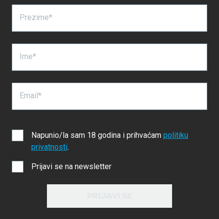
Prezime*
Ime*
Email*
Napunio/la sam 18 godina i prihvaćam
politiku
privatnosti
.
Prijavi se na newsletter
PRIJAVI SE