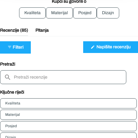
Kupci su govorili o
Kvaliteta
Materijal
Posjed
Dizajn
(kartica
Recenzije
85
Pitanja
proširena)
(kartica
sažeta)
(Ot
Napišite recenziju
Filteri
se
u
no
pro
Pretraži
Pretraži
recenzije
Ključne riječi
Keywords
Kvaliteta
Materijal
Posjed
Dizajn