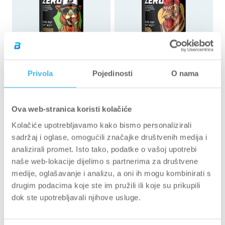
Ocijenjeno
Ocijenjeno
49
Recenzije
19
Recenzije
Privola
Pojedinosti
O nama
s
s
Iso Whey Zero - 908 g
Iso Whey Zero - 908 g
4.4
4.7
od
od
dubai chocolate style
Churros
5
5
zvjezdica
zvjezdica
25 g
908 g dubai chocolate style
25 g
17*25 g
1816 g
908 g Churros
908 g
908 g Churros
1816 g
908 
Ova web-stranica koristi kolačiće
€51,90 EUR
€51,90 EUR
Kolačiće upotrebljavamo kako bismo personalizirali
€57,16 EUR/kg
€57,16 EUR/kg
sadržaj i oglase, omogućili značajke društvenih medija i
analizirali promet. Isto tako, podatke o vašoj upotrebi
naše web-lokacije dijelimo s partnerima za društvene
medije, oglašavanje i analizu, a oni ih mogu kombinirati s
rasprodano
drugim podacima koje ste im pružili ili koje su prikupili
dok ste upotrebljavali njihove usluge.