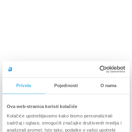
Energizatori
Paket
MUŠKARCI
Rise
Hlače
grickalice
kantine
mišića
/ Pojačivači
Povećanje
Zaslađivači
Collector's
collection
Optimizatori
performansi
snage i
Seamless
Kombinezoni
Edition ✨
hormona
proizvodi
performansi
collection
Haljine,
(TST)
Zdravlje
LAST
Majice
Lifelong
Kontrola
Suknje
CHANCE
System
Puloveri
ponude
Novo
tjelesne
Svi
i hudice
dolasci
težine
proizvodi
Zdrava
Rise
Hlače
prehrana
collection
DODATNA OPREMA
LAST
CHANCE
Ženska
proizvodi
odjeća
Rukavice
Privola
Pojedinosti
O nama
Pojasevi
Torbe
Ova web-stranica koristi kolačiće
Čarape
Kolačiće upotrebljavamo kako bismo personalizirali
Dodaci za
vježbanje
sadržaj i oglase, omogućili značajke društvenih medija i
Miješalice,
analizirali promet. Isto tako, podatke o vašoj upotrebi