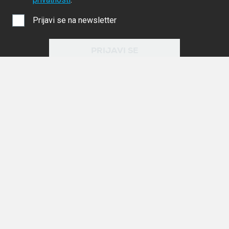
Prijavi se na newsletter
PRIJAVI SE
ODUSTANI
WEBSHOP
POMOĆ
INFORMACIJE