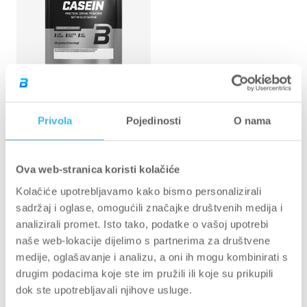
kantine
Ocijenjeno
1,374
Recenzije
Privola
Pojedinosti
O nama
s
Micellar Casein - 30 g
4.8
od
8 g
30 g
2270 g
908 g
30 g
2270 g
5
€2,00 EUR
zvjezdica
Ova web-stranica koristi kolačiće
Kolačiće upotrebljavamo kako bismo personalizirali
sadržaj i oglase, omogućili značajke društvenih medija i
analizirali promet. Isto tako, podatke o vašoj upotrebi
naše web-lokacije dijelimo s partnerima za društvene
medije, oglašavanje i analizu, a oni ih mogu kombinirati s
drugim podacima koje ste im pružili ili koje su prikupili
dok ste upotrebljavali njihove usluge.