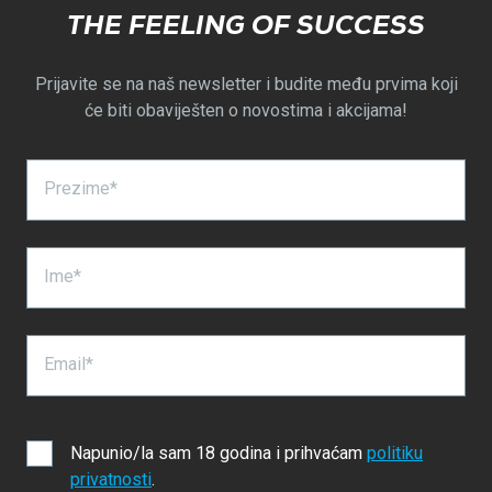
THE FEELING OF SUCCESS
Prijavite se na naš newsletter i budite među prvima koji
će biti obaviješten o novostima i akcijama!
Prezime*
Ime*
Email*
Napunio/la sam 18 godina i prihvaćam
politiku
privatnosti
.