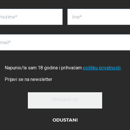
Prezime*
Ime*
mail*
Napunio/la sam 18 godina i prihvaćam
politiku privatnosti
.
Prijavi se na newsletter
PRIJAVI SE
ODUSTANI