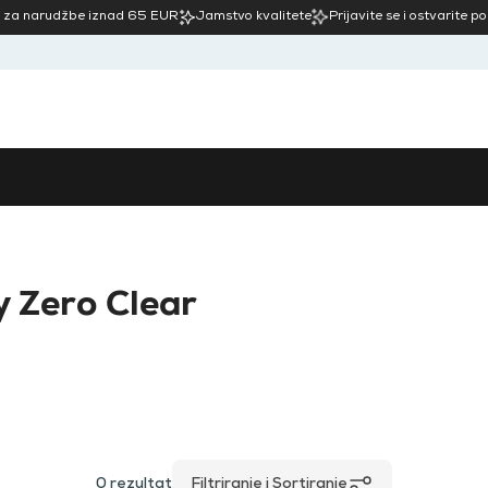
 za narudžbe iznad 65 EUR
Jamstvo kvalitete
Prijavite se i ostvarite p
 Zero Clear
0
rezultat
Filtriranje i Sortiranje