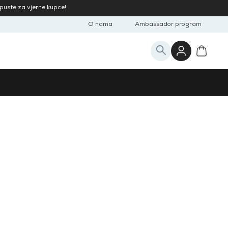
opuste za vjerne kupce!
O nama
Ambassador program