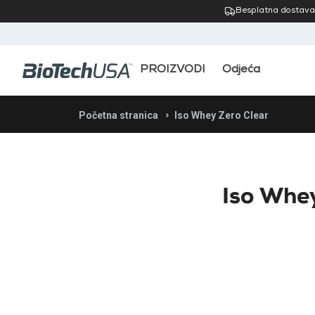
Besplatna dostava
PROIZVODI
Odjeća
Početna stranica
Iso Whey Zero Clear
Iso Whey