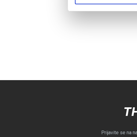
T
Prijavite se na n