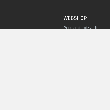
WEBSHOP
Popularni proizvodi
Novi proizvodi
Svi proizvodi