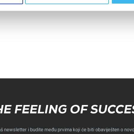
HE FEELING OF SUCCE
aš newsletter i budite među prvima koji će biti obaviješten o nov