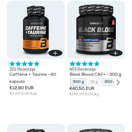
Ocijenjeno
Ocijenjeno
202
Recenzije
459
Recenzije
s
s
Caffeine + Taurine - 60
Black Blood CAF+ - 300 g
4.9
4.9
od
od
kapsula
300 g
15 g
300 g
15 g
300 g
15 g
5
5
€12,90 EUR
zvjezdica
zvjezdica
€40,50 EUR
€0,22 EUR/kap
€135,00 EUR/kg