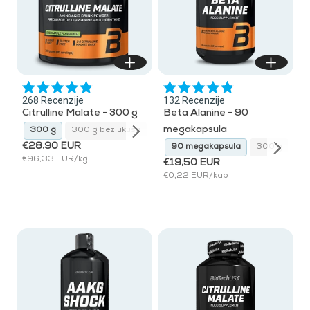
Ocijenjeno
Ocijenjeno
268
Recenzije
132
Recenzije
s
s
Citrulline Malate - 300 g
Beta Alanine - 90
4.9
4.9
od
od
megakapsula
ula
300 g
300 g bez ukusa
90 megakapsula
300 g
300 g 
5
5
zvjezdica
zvjezdica
€28,90 EUR
90 megakapsula
300 g
90 megakapsula
300 g
90
€96,33 EUR/kg
€19,50 EUR
€0,22 EUR/kap