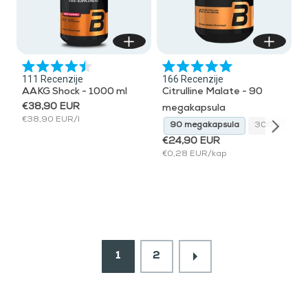
Ocijenjeno
Ocijenjeno
111
Recenzije
166
Recenzije
s
s
AAKG Shock - 1000 ml
Citrulline Malate - 90
4.5
5.0
od
od
€38,90 EUR
megakapsula
5
5
€38,90 EUR/l
zvjezdica
zvjezdica
300 g
300 g bez ukusa
90 megakapsula
300 g
30
€24,90 EUR
€0,28 EUR/kap
1
2