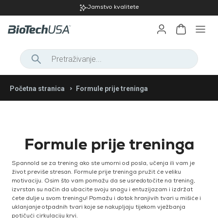
Jamstvo kvalitete
Dalje na početnu stranicu web
Početna stranica
Formule prije treninga
trgovine
Dnevna vitalnost
Dalje na početnu stranicu
Proteini
web trgovine
Formule za
Vitamini i
Oblikovanje tijela
kontrolu
ŽENE
minerali
Formule prije treninga
tjelesne
Kolagen
Vitamini iz
Vitalnost i performanse
težine
Aminokiseline
proizvodi
organskih
Beauty
proizvodi
Osnovni
Spannold se za trening ako ste umorni od posla, učenja ili vam je
Dijetalna
izvora
Za sportove
Hrana i grickalice
Majice
život previše stresan. Formule prije treninga pružit će veliku
line
prašci za
Podrška
vlakna
izdržljivosti
motivaciju. Osim što vam pomažu da se usredotočite na trening,
Puloveri i
Prirodni, biljni
ponude
kuhanje i
za
Novo
izvrstan su način da ubacite svoju snagu i entuzijazam i izdržat
Prodaja proizvoda
Kreatini
hudice
ekstrakti
pečenje
Proizvodi
zglobove
Pločice
dolasci
ćete dulje u svom treningu! Pomažu i dotok hranjivih tvari u mišiće i
Sportski
Novost
Proteinski
Pulse
Povećivači
na akciji
uklanjanje otpadnih tvari koje se nakupljaju tijekom vježbanja
grudnjaci
Ciljevi
kremovi i
Miješalice,
collection
mase
potičući cirkulaciju krvi.
Izgradnja