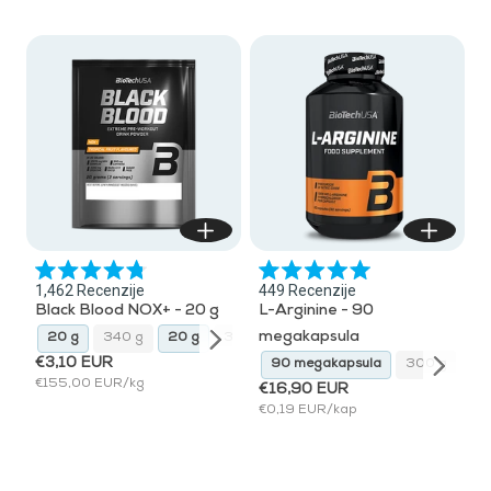
Ocijenjeno
Ocijenjeno
1,462
Recenzije
449
Recenzije
s
s
Black Blood NOX+ - 20 g
L-Arginine - 90
4.8
5.0
od
od
megakapsula
0 g
20 g
340 g
20 g
340 g
20 g
340 g
5
5
zvjezdica
zvjezdica
€3,10 EUR
90 megakapsula
300 g
90 megakapsula
300 g
90
€155,00 EUR/kg
€16,90 EUR
€0,19 EUR/kap