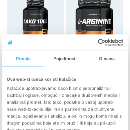
Privola
Pojedinosti
O nama
Ocijenjeno
Ocijenjeno
410
Recenzije
214
Recenzije
s
s
AAKG 1000 - 100 tableta
L-Arginine puder - 300 g
4.8
5.0
od
od
€21,50 EUR
300 g
90 megakapsula
300 g
90 megakapsula
30
5
5
€0,22 EUR/tableti
Ova web-stranica koristi kolačiće
zvjezdica
zvjezdica
€33,90 EUR
€113,00 EUR/kg
Kolačiće upotrebljavamo kako bismo personalizirali
sadržaj i oglase, omogućili značajke društvenih medija i
analizirali promet. Isto tako, podatke o vašoj upotrebi
naše web-lokacije dijelimo s partnerima za društvene
medije, oglašavanje i analizu, a oni ih mogu kombinirati s
drugim podacima koje ste im pružili ili koje su prikupili