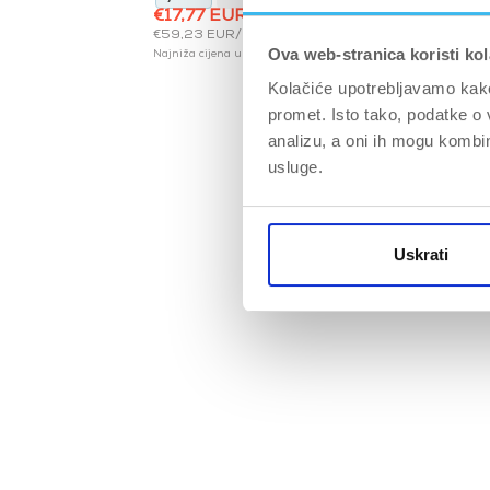
€17,77 EUR
€20,90 EUR
300 g
300 g Sangria
lychee
300
€20,
€59,23 EUR/kg
Ova web-stranica koristi kol
Najniža cijena u zadnjih 30 dana: €17,77 EUR
Kolačiće upotrebljavamo kako 
promet. Isto tako, podatke o 
analizu, a oni ih mogu kombini
usluge.
Uskrati