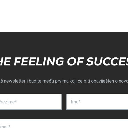
HE FEELING OF SUCCE
aš newsletter i budite među prvima koji će biti obaviješten o nov
Prezime*
Ime*
mail*