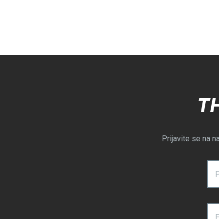
T
Prijavite se na n
E