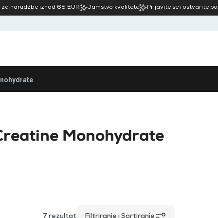
 za narudžbe iznad 65 EUR
Jamstvo kvalitete
Prijavite se i ostvarite p
onohydrate
Creatine Monohydrate
7
rezultat
Filtriranje i Sortiranje