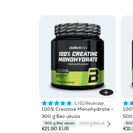
5,102
Recenzije
Ocijenjeno
100% Creatine Monohydrate -
100
s
4.9
300 g Bez ukusa
500
od
0 g Sangria
lychee
300 g Bez ukusa
300 g yuzu
300 g Sangria
1000 g Bez ukusa
lychee
500 g Be
500
5
zvjezdica
€21,90 EUR
€31