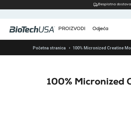
Besplatna dostava
PROIZVODI
Odjeća
Početna stranica
100% Micronized Creatine M
100% Micronized 