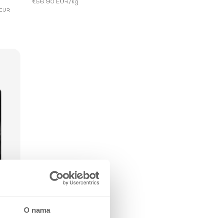
€56,90 EUR/kg
7 EUR
te -
O nama
0 g Bez ukusa
500 g Bez ukusa