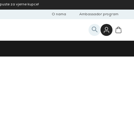
opuste za vjerne kupce!
O nama
Ambassador program