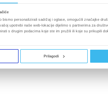
od
od
 g yuzu
300 g
1000 g Bez ukusa
300 g yuzu
500 g Bez ukusa
lychee
300 g Sangria
300 g Bez ukusa
1000 g Bez uk
300
5
5
90 EUR
zvjezdica
€20,90 EUR
zvjezdica
ačiće
bismo personalizirali sadržaj i oglase, omogućili značajke društv
vašoj upotrebi naše web-lokacije dijelimo s partnerima za društv
rati s drugim podacima koje ste im pružili ili koje su prikupili do
Prilagodi