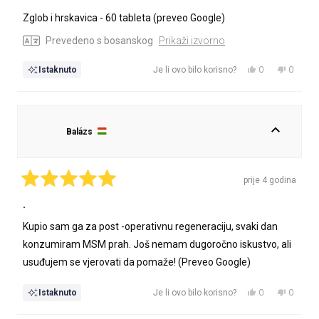
5
od
Zglob i hrskavica - 60 tableta (preveo Google)
5
zvjezdica
Prevedeno s bosanskog
Prikaži izvorno
Da,
Ne,
0
0
Istaknuto
Je li ovo bilo korisno?
ova
osoba
ova
osoba
recenzija
je
recenzij
nije
od
glasalo
od
glasalo
korisnika
korisnik
Balázs
Tímea
Tímea
P.
P.
je
nije
bila
bila
prije 4 godina
korisna.
korisna.
Ocijenjeno
s
.
5
od
Kupio sam ga za post -operativnu regeneraciju, svaki dan
5
zvjezdica
konzumiram MSM prah. Još nemam dugoročno iskustvo, ali
usuđujem se vjerovati da pomaže! (Preveo Google)
Da,
Ne,
0
0
Istaknuto
Je li ovo bilo korisno?
ova
osoba
ova
osoba
recenzija
je
recenzij
nije