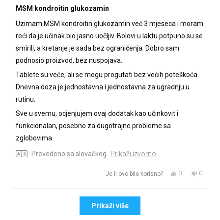
Ocijenjeno
s
MSM kondroitin glukozamin
korisna.
korisna.
5
od
Uzimam MSM kondroitin glukozamin već 3 mjeseca i moram
5
zvjezdica
reći da je učinak bio jasno uočljiv. Bolovi u laktu potpuno su se
smirili, a kretanje je sada bez ograničenja. Dobro sam
podnosio proizvod, bez nuspojava.
Tablete su veće, ali se mogu progutati bez većih poteškoća.
Dnevna doza je jednostavna i jednostavna za ugradnju u
rutinu.
Sve u svemu, ocjenjujem ovaj dodatak kao učinkovit i
funkcionalan, posebno za dugotrajne probleme sa
zglobovima.
Prevedeno sa slovačkog
Prikaži izvorno
Da,
Ne,
0
0
Je li ovo bilo korisno?
ova
osoba
ova
osoba
recenzija
je
recenzij
nije
Učitavanje...
od
glasalo
od
glasalo
Prikaži više
korisnika
korisnik
Dmytro
Dmytro