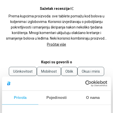
Sažetak recenzija
Prema kupcima proizvoda: ove tablete pomažu kod bolova u
koljenima i zglobovima. Korisnici izvještavaju o poboljšanju
pokretljivosti i smanjenju škripanja nakon nekoliko tjedana
korištenja. Mnogi komentari uključuju olakšano kretanje i
smanjenje bolova u leđima. Neki korisnici kombiniraju proizvod s
drugim dodacima prehrani ili kolagenom za bolje rezultate.
Pročitaj više
Česti komentari ističu tablični oblik kao praktičniji od praha.
Korisnici često koriste proizvod kao kuru i planiraju nastaviti s
uzimanjem. Sportaši i osobe s aktivnim načinom života
Kupci su govorili o
posebno hvale učinak na zglobove.
Učinkovitost
Mobilnost
Oblik
Okus i miris
Energija
(kartica
Recenzije
522
Pitanja
Privola
Pojedinosti
O nama
proširena)
(kartica
sažeta)
(Otvara
Filteri
Napišite recenziju
se