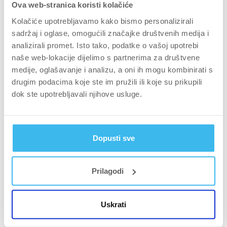
Ova web-stranica koristi kolačiće
u
novom
Kolačiće upotrebljavamo kako bismo personalizirali
prozor
Pretraži
sadržaj i oglase, omogućili značajke društvenih medija i
Pretraži
analizirali promet. Isto tako, podatke o vašoj upotrebi
recenzije
naše web-lokacije dijelimo s partnerima za društvene
Ključne riječi
medije, oglašavanje i analizu, a oni ih mogu kombinirati s
drugim podacima koje ste im pružili ili koje su prikupili
Keywords
Učinkovitost
dok ste upotrebljavali njihove usluge.
Mobilnost
Oblik
Dopusti sve
Okus i miris
Energija
Prilagodi
Kvaliteta
Primjena
Uskrati
Ocjena