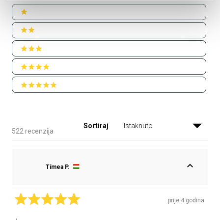
Ratings
1 stars
2 stars
3 stars
4 stars
5 stars
Sortiraj
Učitavanje...
522 recenzija
Tímea P.
prije 4 godina
Ocijenjeno
s
.