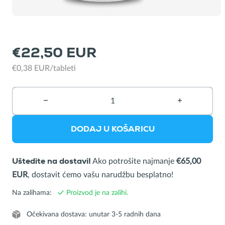
kantine
€22,50 EUR
€0,38 EUR/tableti
−
Briši
+
Dodaj
proizvod
proizvod
DODAJ U KOŠARICU
Ako potrošite najmanje
€65,00
Uštedite na dostavi!
EUR
, dostavit ćemo vašu narudžbu besplatno!
Na zalihama:
Proizvod je na zalihi.
Očekivana dostava: unutar 3-5 radnih dana