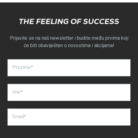
K.
K.
je
nije
bila
bila
THE FEELING OF SUCCESS
korisna.
korisna.
Prijavite se na naš newsletter i budite među prvima koji
će biti obaviješten o novostima i akcijama!
Prezime*
Ime*
Email*