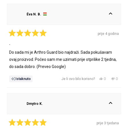
od
glasalo
od
glasalo
korisnika
korisnik
Éva N. B.
Balázs
Balázs
je
nije
bila
bila
korisna.
korisna.
prije 4 godina
Ocijenjeno
s
.
5
od
Do sada mi je Arthro Guard bio najdraži. Sada pokušavam
5
zvjezdica
ovaj proizvod. Počeo sam me uzimati prije otprilike 2 tjedna,
do sada dobro. (Preveo Google)
Da,
Ne,
0
0
Istaknuto
Je li ovo bilo korisno?
ova
osoba
ova
osoba
recenzija
je
recenzij
nije
od
glasalo
od
glasalo
korisnika
korisnik
Dmytro K.
Éva
Éva
N.
N.
B.
B.
je
nije
prije 3 tjedana
bila
bila