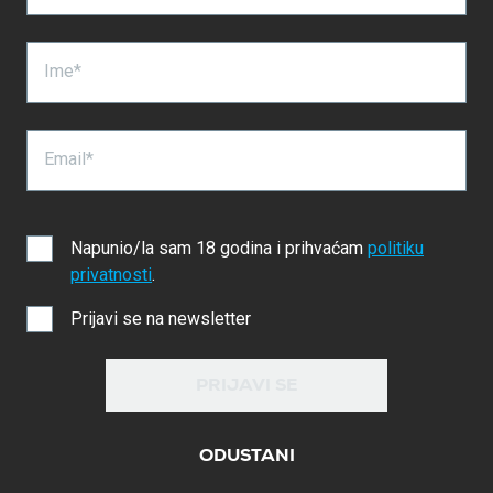
Ime*
Email*
Napunio/la sam 18 godina i prihvaćam
politiku
privatnosti
.
Prijavi se na newsletter
PRIJAVI SE
ODUSTANI