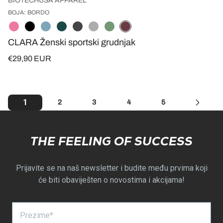
BIOTECHUSA APPAREL
BOJA: BORDO
CLARA Ženski sportski grudnjak
€29,90 EUR
1
2
3
4
5
THE FEELING OF SUCCESS
Prijavite se na naš newsletter i budite među prvima koji
će biti obaviješten o novostima i akcijama!
Prezime*