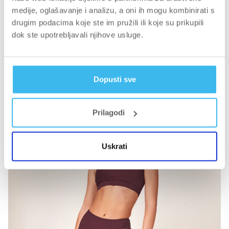
medije, oglašavanje i analizu, a oni ih mogu kombinirati s
drugim podacima koje ste im pružili ili koje su prikupili
BIOTECHUSA APPAREL
dok ste upotrebljavali njihove usluge.
TREVOR Muški gornji dio s patentnim zatvaračem
Dopusti sve
€17,96 EUR
€44,90 EUR
Promocija lojalnosti
Prilagodi
-60%
Uskrati